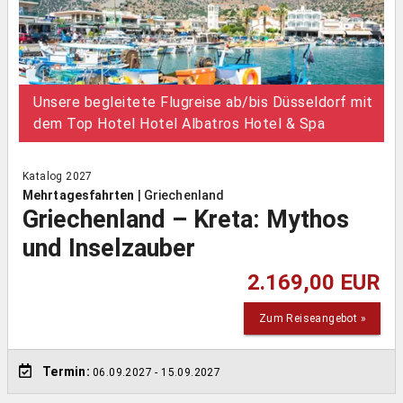
Unsere begleitete Flugreise ab/bis Düsseldorf mit
dem Top Hotel Hotel Albatros Hotel & Spa
Katalog 2027
Mehrtagesfahrten
|
Griechenland
Griechenland – Kreta: Mythos
und Inselzauber
2.169,00 EUR
Zum Reiseangebot »
Termin:
06.09.2027
- 15.09.2027