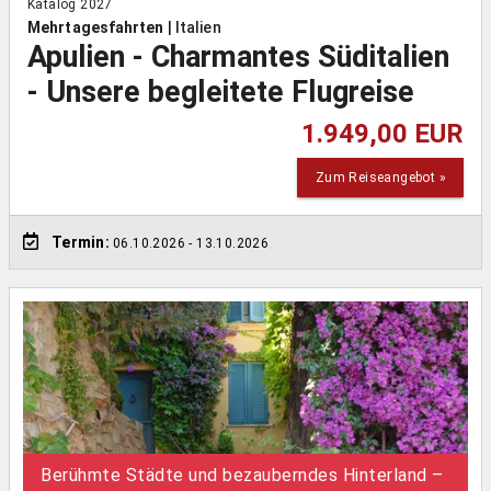
Katalog 2027
Mehrtagesfahrten
|
Italien
Apulien - Charmantes Süditalien
- Unsere begleitete Flugreise
1.949,00 EUR
Zum Reiseangebot »
Termin:
06.10.2026
- 13.10.2026
Berühmte Städte und bezauberndes Hinterland –