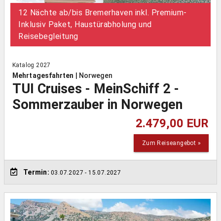
12 Nächte ab/bis Bremerhaven inkl. Premium-
Inklusiv Paket, Haustürabholung und
Reisebegleitung
Katalog 2027
Mehrtagesfahrten
|
Norwegen
TUI Cruises - MeinSchiff 2 -
Sommerzauber in Norwegen
2.479,00 EUR
Zum Reiseangebot »
Termin:
03.07.2027
- 15.07.2027