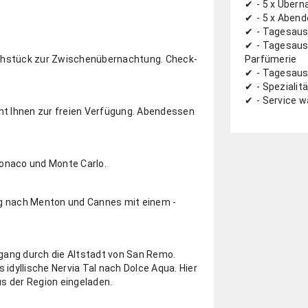
- 5 x Über
- 5 x Aben
- Tagesaus
- Tagesaus
rühstück zur ­Zwischenübernachtung. ­Check-
Parfümerie
- Tagesau
- Spezialit
- Service 
eht Ihnen zur freien Verfügung. Abendessen
onaco und Monte Carlo.
g nach Menton und Cannes mit einem ­
gang durch die Altstadt von San Remo.
 idyllische Nervia Tal nach Dolce Aqua. Hier
s der Region eingeladen.