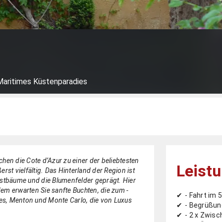
Maritimes Küstenparadies
hen die Cote d’Azur zu einer der beliebtesten
Leist
st ­vielfältig. Das ­Hinterland der Region ist
bstbäume und die Blumenfelder geprägt. Hier
dem erwarten Sie sanfte Buchten, die zum ­
- Fahrt im 
nes, Menton und Monte Carlo, die von Luxus
- Begrüßun
- 2 x Zwis