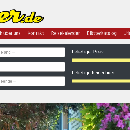
ir über uns
Kontakt
Reisekalender
Blätterkatalog
Url
beliebiger Preis
beliebige Reisedauer