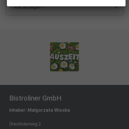
-- Alle anzeigen --
Bistroliner GmbH
Inhaber: Malgorzata Wioska
Drechslerweg 2