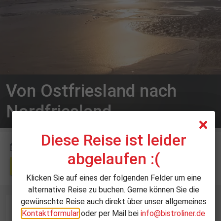
Von Ostfriesland nach
Nordfriesland
Diese Reise ist leider
Diese Reise ist leider
Termin:
abgelaufen :(
abgelaufen :(
Zur Buchung
Klicken Sie auf eines der folgenden Felder um eine
Klicken Sie auf eines der folgenden Felder um eine
alternative Reise zu buchen. Gerne können Sie die
alternative Reise zu buchen. Gerne können Sie die
gewünschte Reise auch direkt über unser allgemeines
gewünschte Reise auch direkt über unser allgemeines
Entdecken Sie die Schönheiten von Nordfriesland auf einer
Kontaktformular
Kontaktformular
oder per Mail bei
oder per Mail bei
info@bistroliner.de
info@bistroliner.de
faszinierenden Fahrt von Ostfriesland nach Nordfriesland.