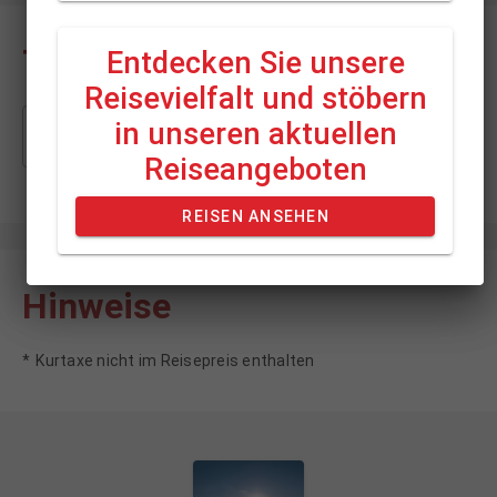
Termine & Preise
Entdecken Sie unsere
Entdecken Sie unsere
Reisevielfalt und stöbern
Reisevielfalt und stöbern
in unseren aktuellen
in unseren aktuellen
-- Alle anzeigen --
Reiseangeboten
Reiseangeboten
REISEN ANSEHEN
REISEN ANSEHEN
Hinweise
Kurtaxe nicht im Reisepreis enthalten